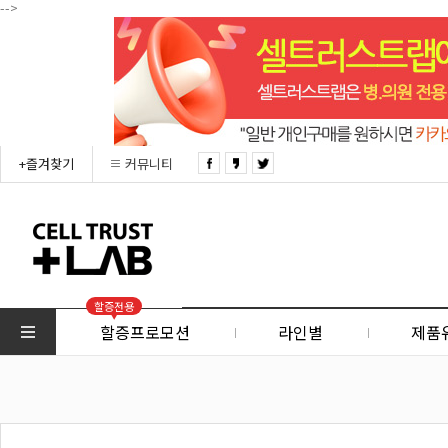
-->
+즐겨찾기
커뮤니티
할증전용
할증프로모션
라인별
제품