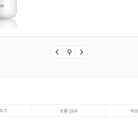
후기
상품 Q&A
배