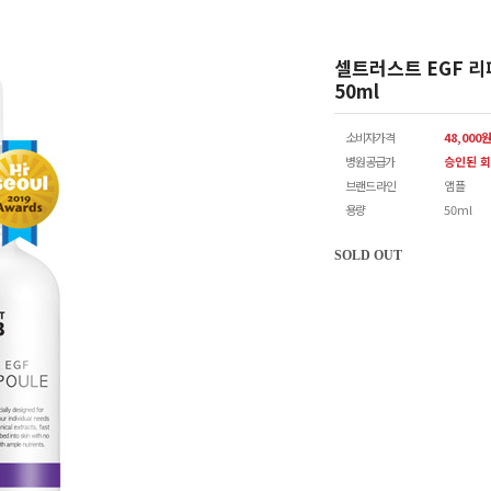
셀트러스트 EGF 리
50ml
소비자가격
48,000
병원공급가
승인된 회
브랜드 라인
앰플
용량
50ml
SOLD OUT