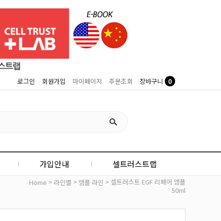
0
로그인
회원가입
마이페이지
주문조회
장바구니
가입안내
셀트러스트랩
>
>
> 셀트러스트 EGF 리페어 앰플
Home
라인별
앰플 라인
50ml