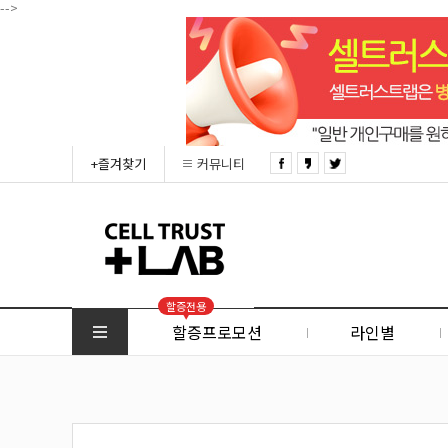
-->
+즐겨찾기
커뮤니티
할증전용
할증프로모션
라인별