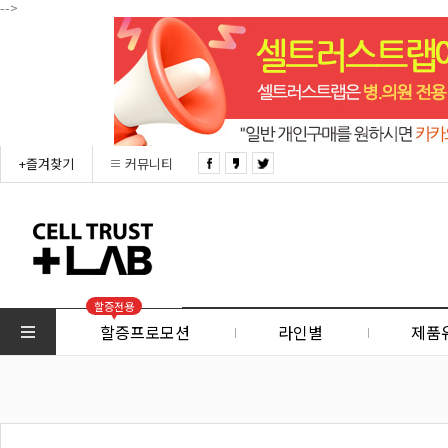
-->
+즐겨찾기
커뮤니티
할증전용
할증프로모션
라인별
제품