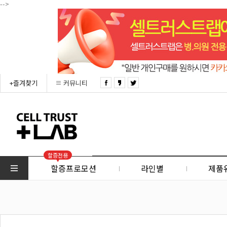
-->
+즐겨찾기
커뮤니티
할증전용
할증프로모션
라인별
제품