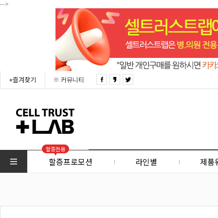
-->
+즐겨찾기
커뮤니티
할증전용
할증프로모션
라인별
제품