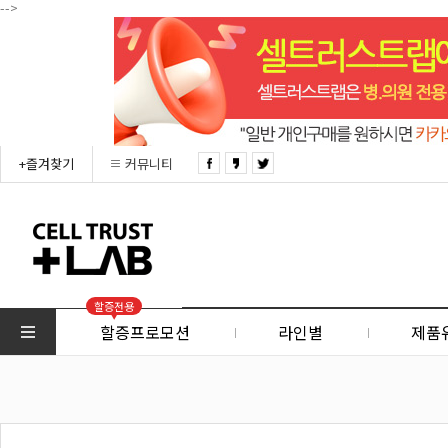
-->
+즐겨찾기
커뮤니티
할증전용
할증프로모션
라인별
제품