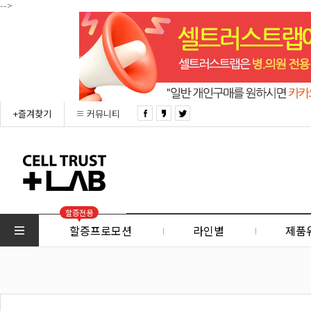
-->
+즐겨찾기
커뮤니티
할증전용
할증프로모션
라인별
제품