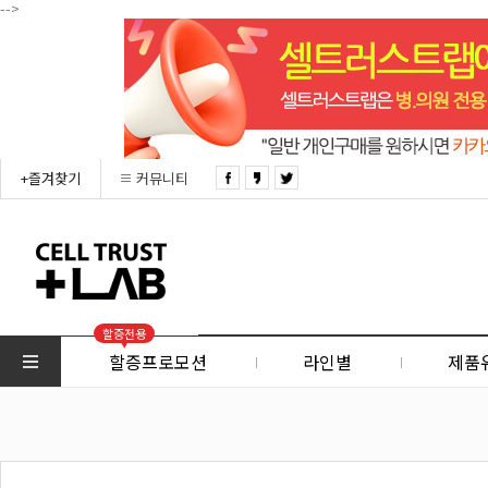
-->
+즐겨찾기
커뮤니티
할증전용
할증프로모션
라인별
제품