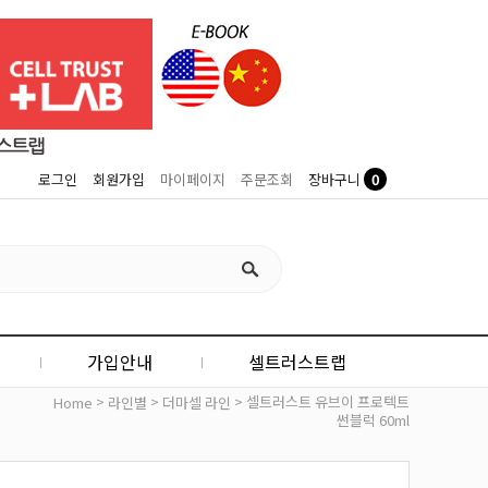
0
로그인
회원가입
마이페이지
주문조회
장바구니
가입안내
셀트러스트랩
>
>
> 셀트러스트 유브이 프로텍트
Home
라인별
더마셀 라인
썬블럭 60ml