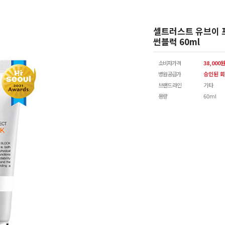
셀트러스트 유브이 
썬블럭 60ml
소비자가격
38,000
병원공급가
승인된 회
브랜드 라인
기타
용량
60ml