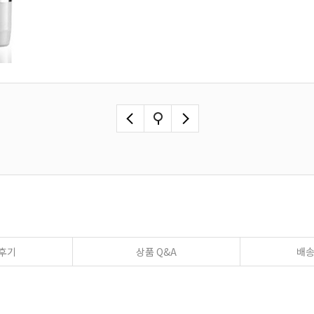
후기
상품 Q&A
배