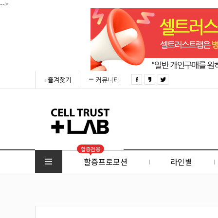
-->
+즐겨찾기
커뮤니티
할증전용
할증프로모션
라인별