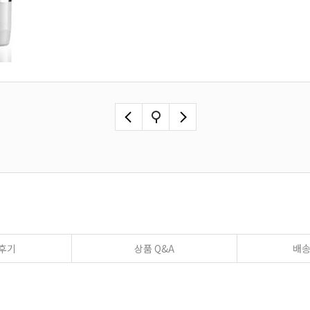
후기
상품 Q&A
배