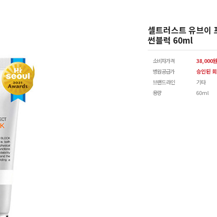
셀트러스트 유브이 
썬블럭 60ml
소비자가격
38,000
병원공급가
승인된 회
브랜드 라인
기타
용량
60ml