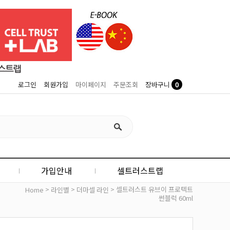
0
로그인
회원가입
마이페이지
주문조회
장바구니
가입안내
셀트러스트랩
>
>
> 셀트러스트 유브이 프로텍트
Home
라인별
더마셀 라인
썬블럭 60ml