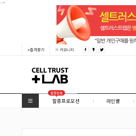
-->
+즐겨찾기
커뮤니티
할증전용
할증프로모션
라인별