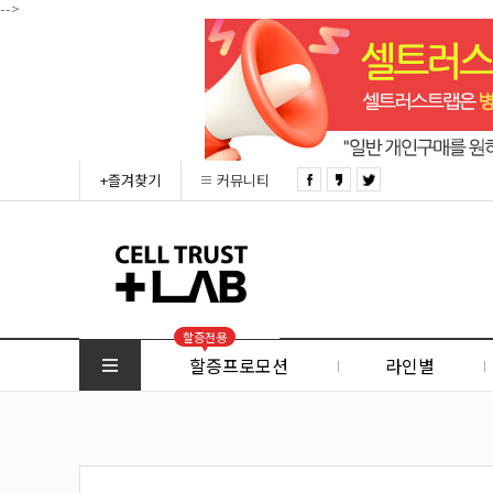
-->
+즐겨찾기
커뮤니티
할증전용
할증프로모션
라인별