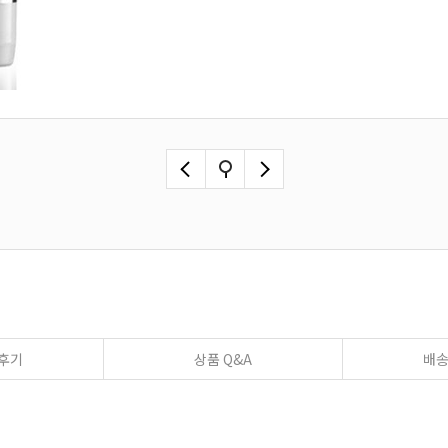
후기
상품 Q&A
배