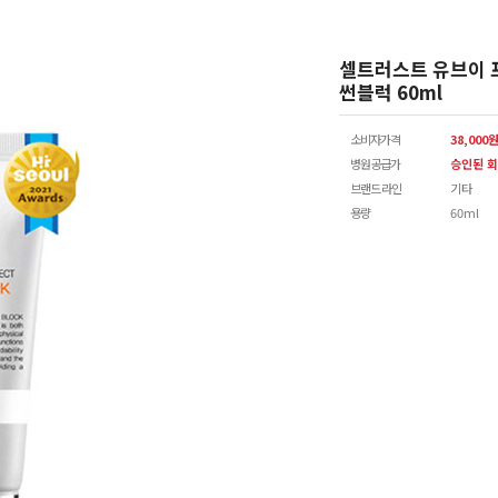
셀트러스트 유브이 
썬블럭 60ml
소비자가격
38,000
병원공급가
승인된 회
브랜드 라인
기타
용량
60ml