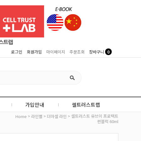
0
로그인
회원가입
마이페이지
주문조회
장바구니
가입안내
셀트러스트랩
>
>
> 셀트러스트 유브이 프로텍트
Home
라인별
더마셀 라인
썬블럭 60ml