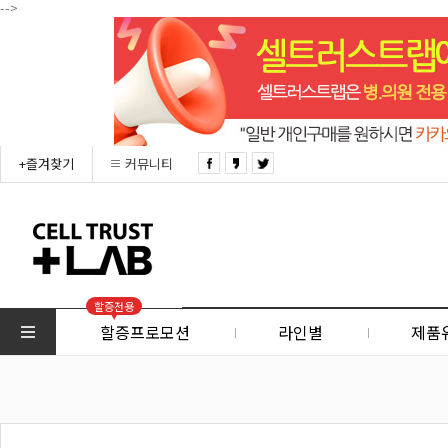
-->
+즐겨찾기
커뮤니티
할증전용
할증프로모션
라인별
제품