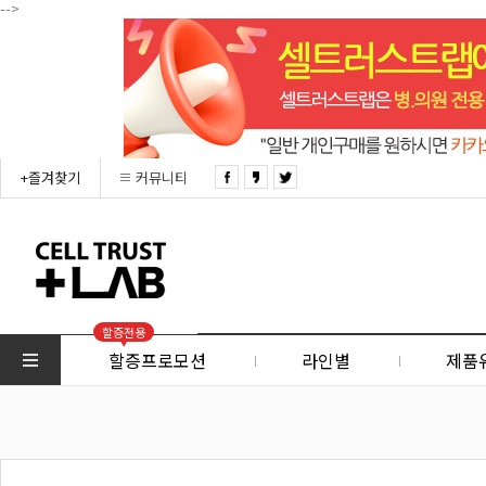
-->
+즐겨찾기
커뮤니티
할증전용
할증프로모션
라인별
제품