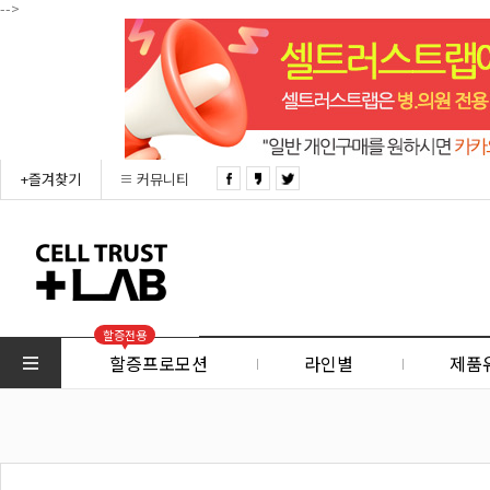
-->
+즐겨찾기
커뮤니티
할증전용
할증프로모션
라인별
제품