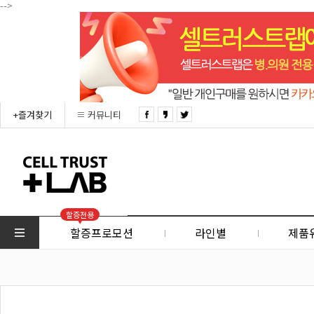
-->
+즐겨찾기
커뮤니티
할증전용
할증프로모션
라인별
제품