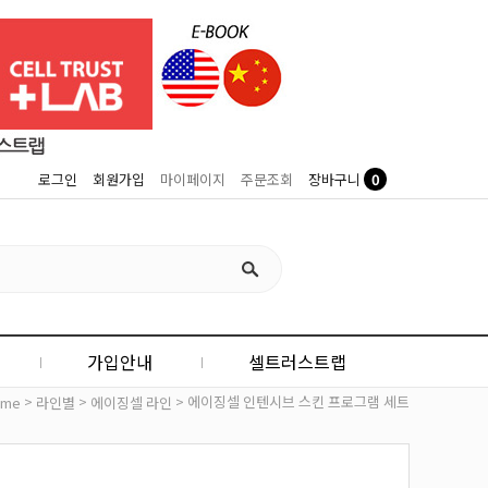
0
로그인
회원가입
마이페이지
주문조회
장바구니
가입안내
셀트러스트랩
>
>
> 에이징셀 인텐시브 스킨 프로그램 세트
ome
라인별
에이징셀 라인