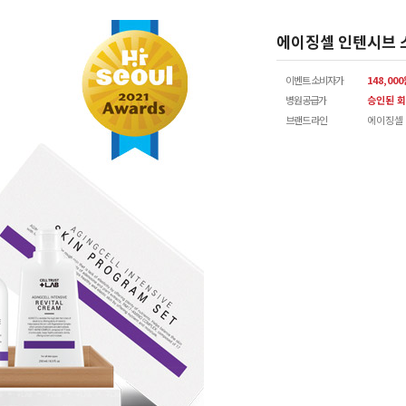
에이징셀 인텐시브 
이벤트 소비자가
148,00
병원공급가
승인된 회
브랜드 라인
에이징셀