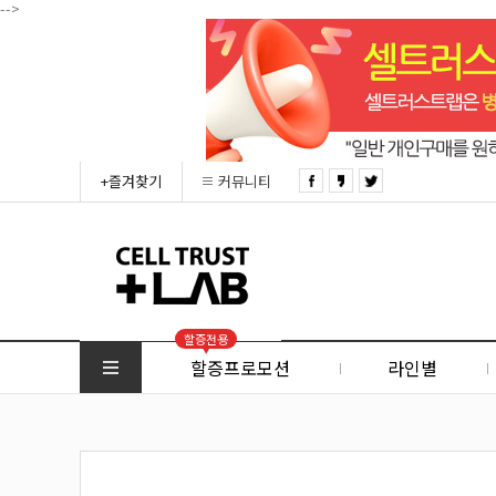
-->
+즐겨찾기
커뮤니티
할증전용
할증프로모션
라인별