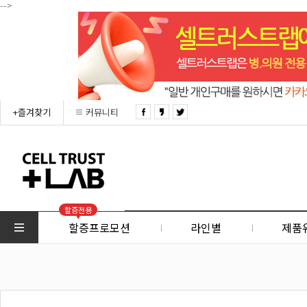
-->
+즐겨찾기
커뮤니티
할증전용
할증프로모션
라인별
제품