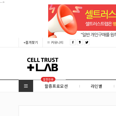
-->
+즐겨찾기
커뮤니티
할증전용
할증프로모션
라인별