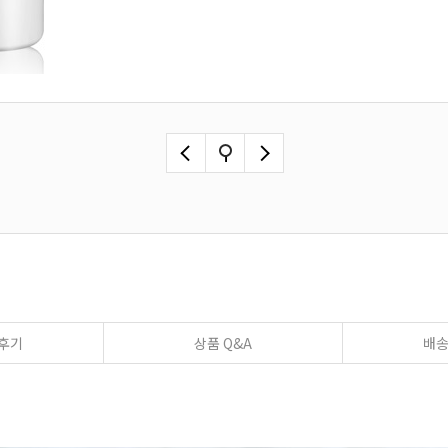
후기
상품 Q&A
배