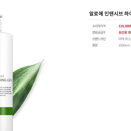
알로에 인텐시브 하이
소비자가격
116,00
병원공급가
승인된 회
브랜드 라인
더마 코
용량
1000ml