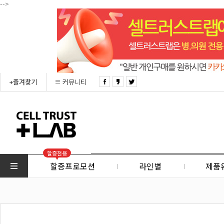
-->
+즐겨찾기
커뮤니티
할증전용
할증프로모션
라인별
제품