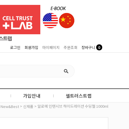
0
로그인
회원가입
마이페이지
주문조회
장바구니
가입안내
셀트러스트랩
>
>
> 알로에 인텐시브 하이드레이션 수딩젤 1000ml
New&Best
신제품