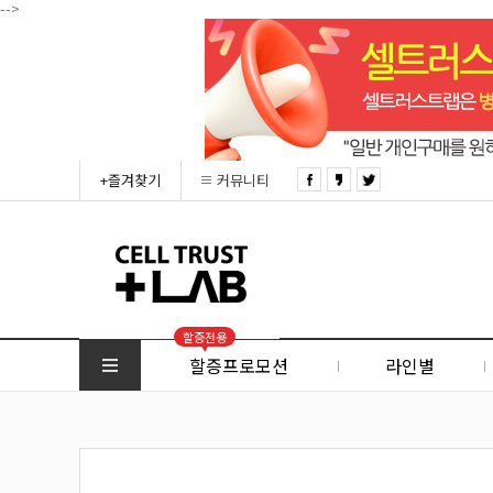
-->
+즐겨찾기
커뮤니티
할증전용
할증프로모션
라인별