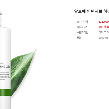
알로에 인텐시브 하이
소비자가격
116,00
병원공급가
승인된 회
브랜드 라인
더마 코
용량
1000ml