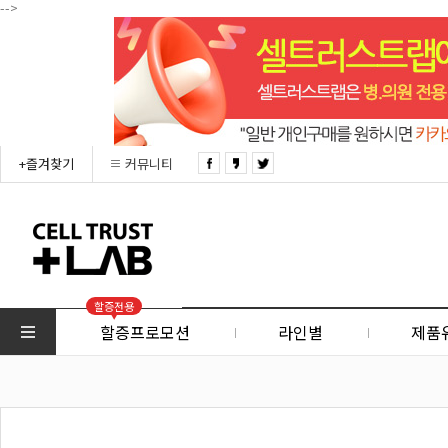
-->
+즐겨찾기
커뮤니티
할증전용
할증프로모션
라인별
제품