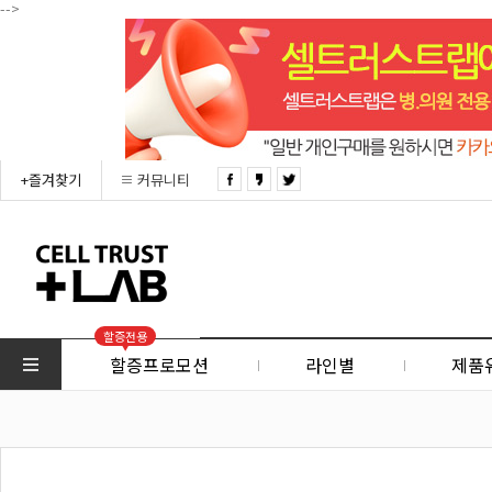
-->
+즐겨찾기
커뮤니티
할증전용
할증프로모션
라인별
제품