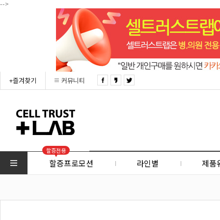
-->
+즐겨찾기
커뮤니티
할증전용
할증프로모션
라인별
제품