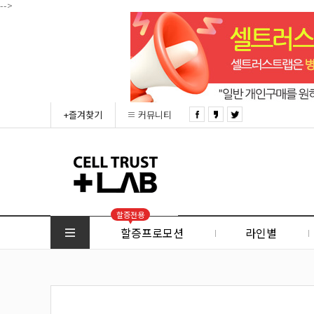
-->
+즐겨찾기
커뮤니티
할증전용
할증프로모션
라인별