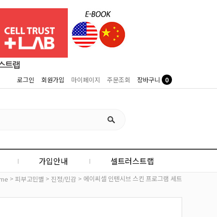
0
로그인
회원가입
마이페이지
주문조회
장바구니
가입안내
셀트러스트랩
>
>
> 에이씨셀 인텐시브 스킨 프로그램 세트
me
피부고민별
진정/민감