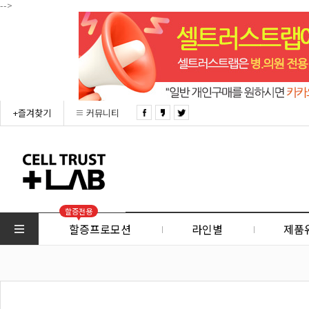
-->
+즐겨찾기
커뮤니티
할증전용
할증프로모션
라인별
제품