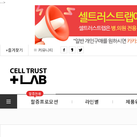
-->
+즐겨찾기
커뮤니티
할증전용
할증프로모션
라인별
제품