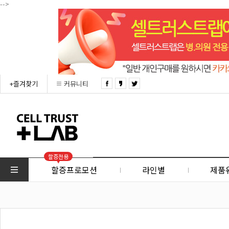
-->
+즐겨찾기
커뮤니티
할증전용
할증프로모션
라인별
제품