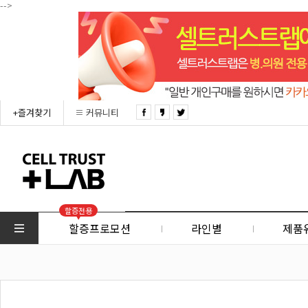
-->
+즐겨찾기
커뮤니티
할증전용
할증프로모션
라인별
제품