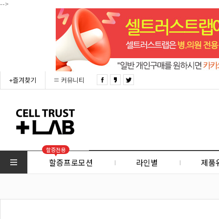
-->
+즐겨찾기
커뮤니티
할증전용
할증프로모션
라인별
제품