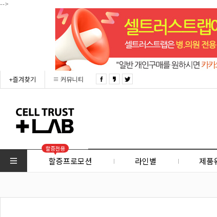
-->
+즐겨찾기
커뮤니티
할증전용
할증프로모션
라인별
제품