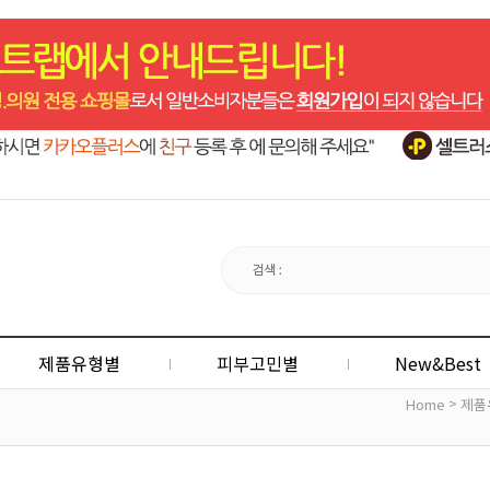
제품유형별
피부고민별
New&Best
>
Home
제품