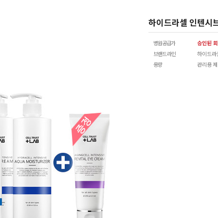
하이드라셀 인텐시브
병원공급가
승인된 회
브랜드 라인
하이드라
용량
관리용 제