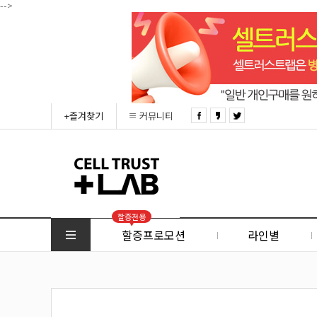
-->
+즐겨찾기
커뮤니티
할증전용
할증프로모션
라인별