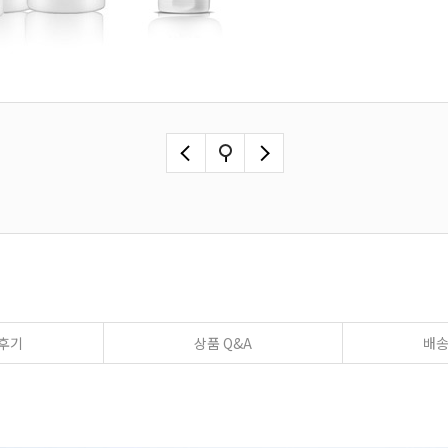
후기
상품 Q&A
배