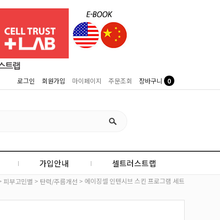
0
로그인
회원가입
마이페이지
주문조회
장바구니
가입안내
셀트러스트랩
>
>
> 에이징셀 인텐시브 스킨 프로그램 세트
피부고민별
탄력/주름개선