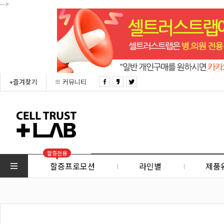
-->
+즐겨찾기
커뮤니티
할증전용
할증프로모션
라인별
제품