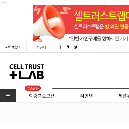
-->
+즐겨찾기
커뮤니티
할증전용
할증프로모션
라인별
제품