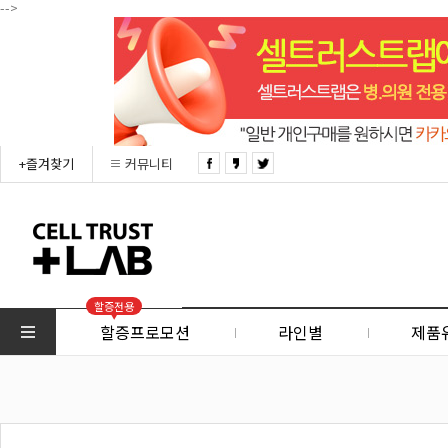
-->
+즐겨찾기
커뮤니티
할증전용
할증프로모션
라인별
제품