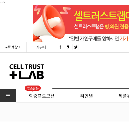
-->
+즐겨찾기
커뮤니티
할증전용
할증프로모션
라인별
제품