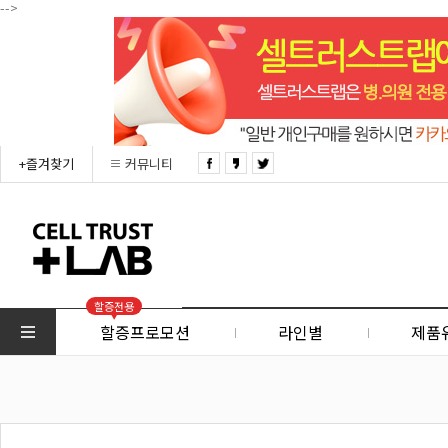
-->
+즐겨찾기
커뮤니티
할증전용
할증프로모션
라인별
제품