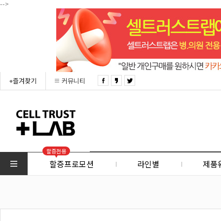
-->
+즐겨찾기
커뮤니티
할증전용
할증프로모션
라인별
제품