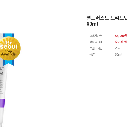
셀트러스트 트리트먼
60ml
소비자가격
38,000
병원공급가
승인된 회
브랜드 라인
기타
용량
60ml