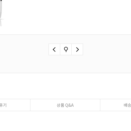
후기
상품 Q&A
배