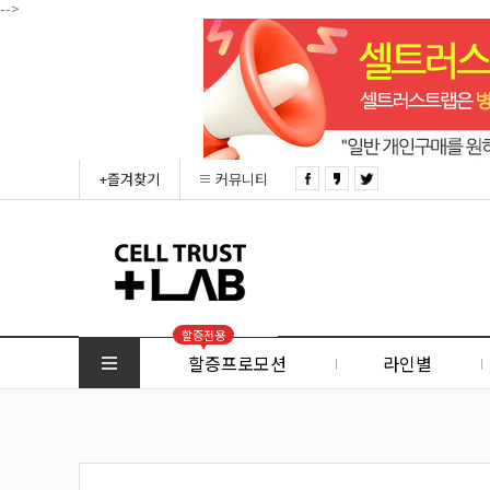
-->
+즐겨찾기
커뮤니티
할증전용
할증프로모션
라인별