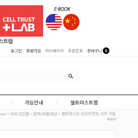
0
로그인
회원가입
마이페이지
주문조회
장바구니
가입안내
셀트러스트랩
>
>
> 셀트러스트 트리트먼트 시카 크림
ome
피부고민별
탄력/주름개선
60ml