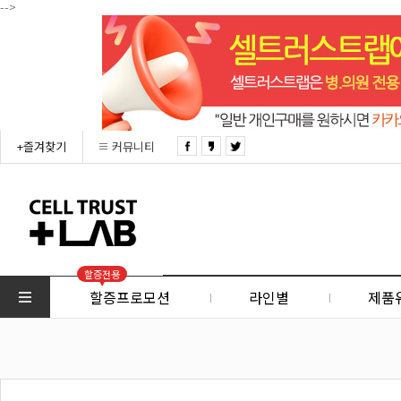
-->
+즐겨찾기
커뮤니티
할증전용
할증프로모션
라인별
제품