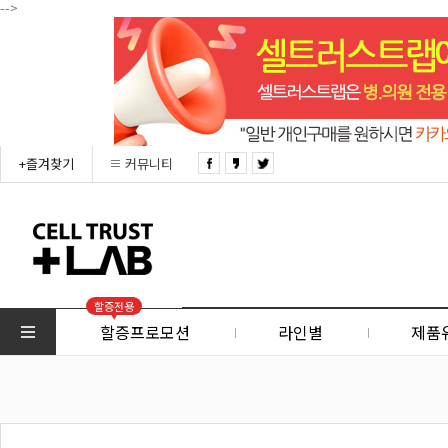
-->
+즐겨찾기
커뮤니티
할증전용
할증프로모션
라인별
제품