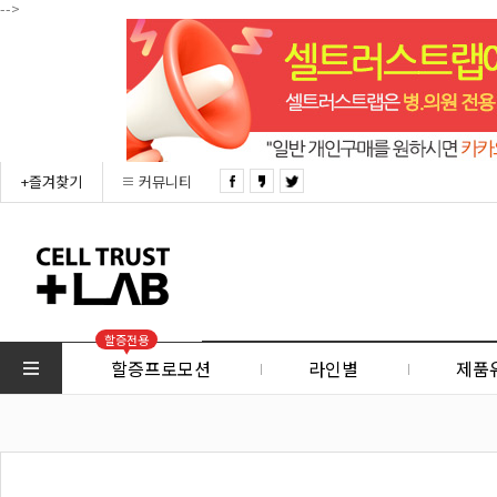
-->
+즐겨찾기
커뮤니티
할증전용
할증프로모션
라인별
제품