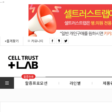
-->
+즐겨찾기
커뮤니티
할증전용
할증프로모션
라인별
제품