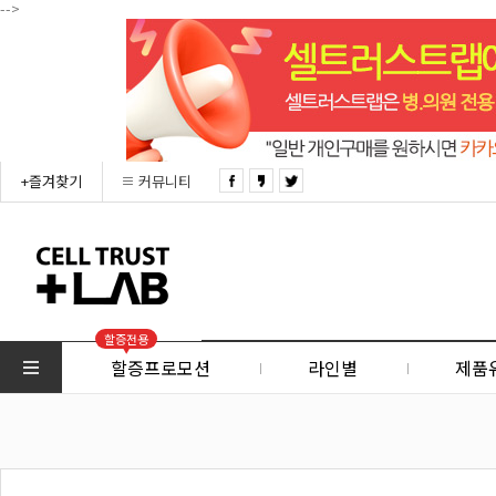
-->
+즐겨찾기
커뮤니티
할증전용
할증프로모션
라인별
제품