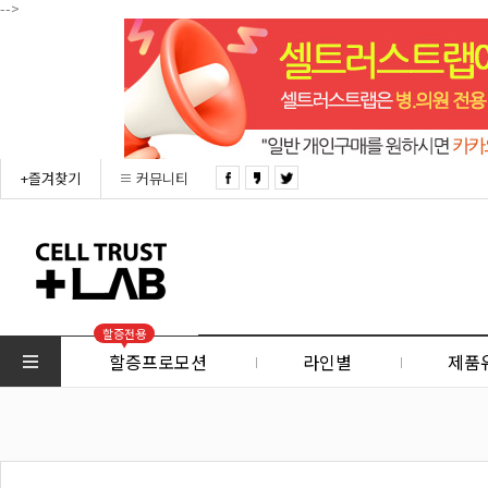
-->
+즐겨찾기
커뮤니티
할증전용
할증프로모션
라인별
제품