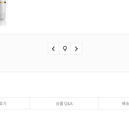
후기
상품 Q&A
배