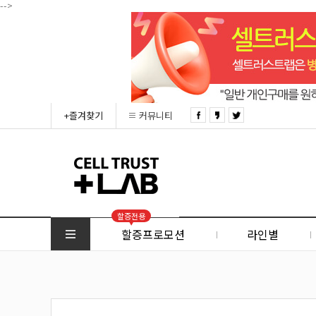
-->
+즐겨찾기
커뮤니티
할증전용
할증프로모션
라인별