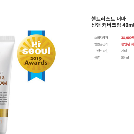
셀트러스트 더마
선앤 커버크림 40m
소비자가격
38,000
병원공급가
승인된 회
브랜드 라인
기타
용량
50ml