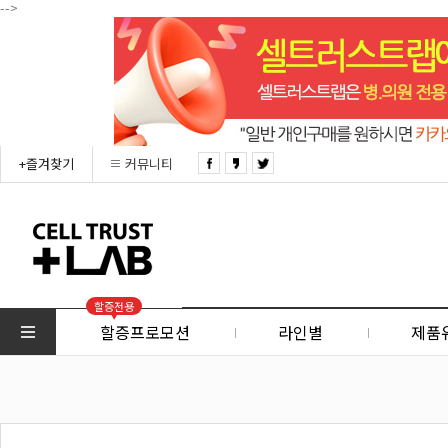
-->
+즐겨찾기
커뮤니티
할증전용
할증프로모션
라인별
제품