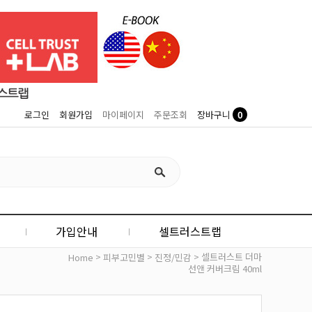
0
로그인
회원가입
마이페이지
주문조회
장바구니
가입안내
셀트러스트랩
>
>
> 셀트러스트 더마
Home
피부고민별
진정/민감
선앤 커버크림 40ml