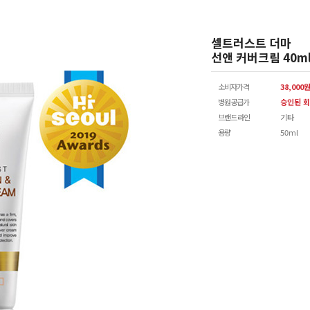
셀트러스트 더마
선앤 커버크림 40m
소비자가격
38,000
병원공급가
승인된 회
브랜드 라인
기타
용량
50ml