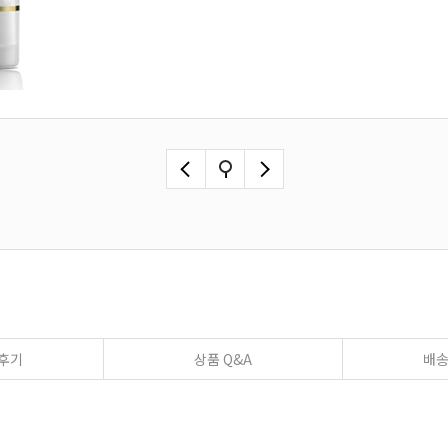
후기
상품 Q&A
배