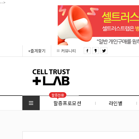
-->
+즐겨찾기
커뮤니티
할증전용
할증프로모션
라인별