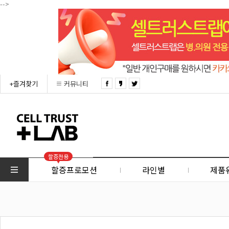
-->
+즐겨찾기
커뮤니티
할증전용
할증프로모션
라인별
제품