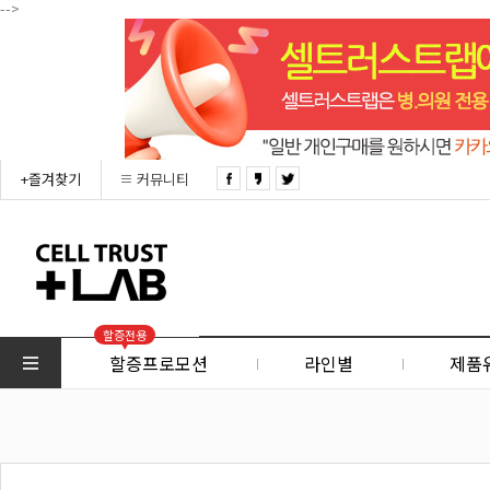
-->
+즐겨찾기
커뮤니티
할증전용
할증프로모션
라인별
제품